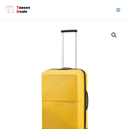
Main
Men