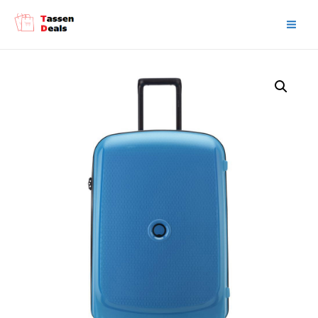
Main
Men