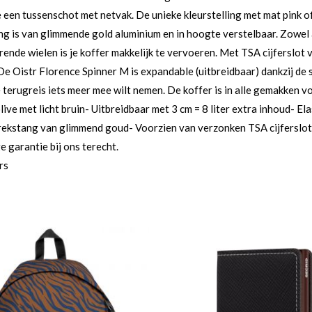
een tussenschot met netvak. De unieke kleurstelling met mat pink of 
ng is van glimmende gold aluminium en in hoogte verstelbaar. Zowel a
nde wielen is je koffer makkelijk te vervoeren. Met TSA cijferslot v
e Oistr Florence Spinner M is expandable (uitbreidbaar) dankzij de sp
 terugreis iets meer mee wilt nemen. De koffer is in alle gemakken voo
olive met licht bruin- Uitbreidbaar met 3 cm = 8 liter extra inhoud- 
trekstang van glimmend goud- Voorzien van verzonken TSA cijferslot
ge garantie bij ons terecht.
rs