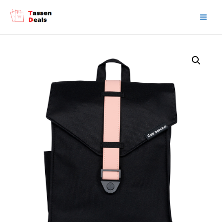
Main
Men