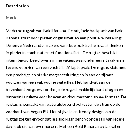
Description
Merk
Moderne rugzak van Bold Banana. De originele backpack van Bold
Banana staat voor plezier, originaliteit en een positieve instelling!
De jonge Nederlandse makers van deze praktische rugzak denken
in plezier in combinatie met functionaliteit. De rugtas beschikt
intern bijvoorbeeld over slimme vakjes, waaronder een ritsvak en is
tevens voorzien van een zacht 15.6” laptopvak. De rugtas sluit met
een prachtige en sterke magneetsluiting en is aan de zijkant
voorzien van een vak voor je waterfles. Het handvat aan de
bovenkant zorgt ervoor dat je de rugzak makkelijk kunt dragen en
binnenin is ruimte voor boeken en documenten van A4-formaat. De
rugtas is gemaakt van waterafstotend polyester, de strap op de
voorkant van Vegan PU. Het stijlvolle en trendy design van de
rugtas zorgen ervoor dat je altijd klaar bent voor de stijl van iedere
dag, ook die van overmorgen. Met een Bold Banana rugtas wil en