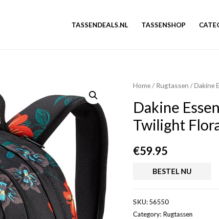
TASSENDEALS.NL
TASSENSHOP
CATE
Home
/
Rugtassen
/ Dakine E
Dakine Essen
Twilight Flora
€
59.95
BESTEL NU
SKU:
56550
Category:
Rugtassen