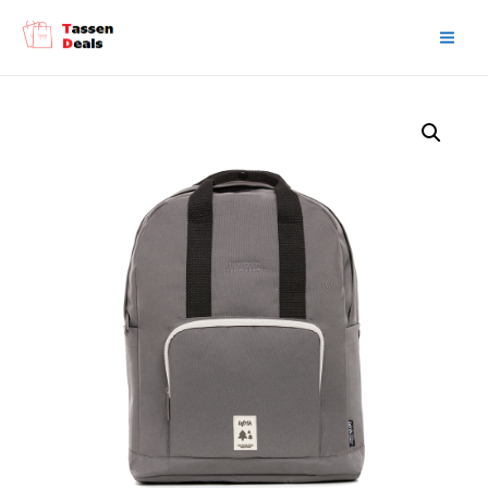
Main
Men