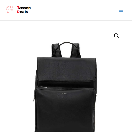
Main
Men