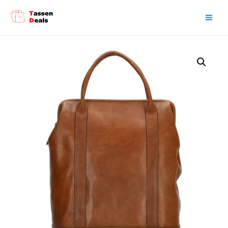
Main
Men