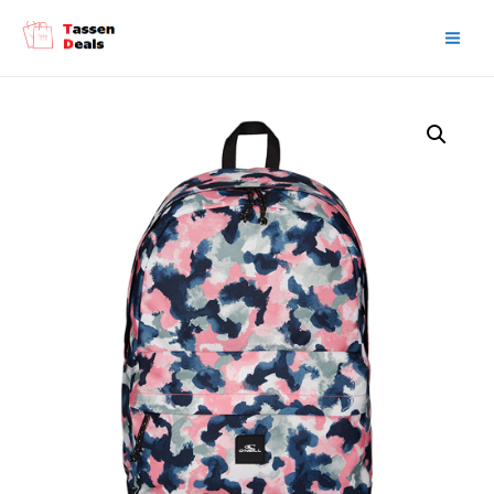
Main
Men