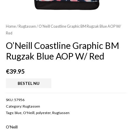
Home
/
Rugtassen
/ O’Neill Coastline Graphic BM Rugzak Blue AOP W/
Red
O’Neill Coastline Graphic BM
Rugzak Blue AOP W/ Red
€
39.95
BESTEL NU
SKU:
57956
Category:
Rugtassen
Tags:
blue
,
O'Neill
,
polyester
,
Rugtassen
O'Neill