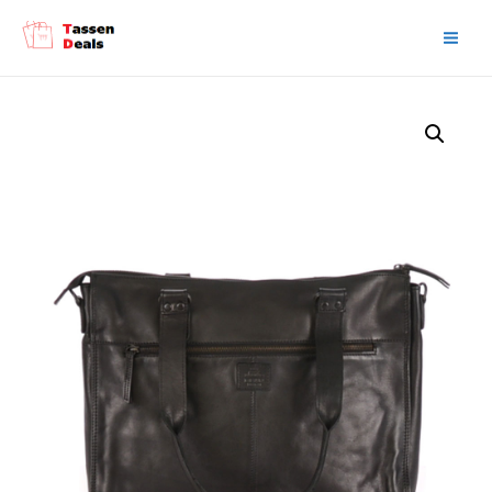
Main
Men