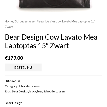
Home
/
Schoudertassen
/ Bear Design Cow Lavato Mea Laptoptas 15″
Zwart
Bear Design Cow Lavato Mea
Laptoptas 15″ Zwart
€
179.00
BESTEL NU
SKU:
56503
Category:
Schoudertassen
Tags:
Bear Design
,
black
,
leer
,
Schoudertassen
Bear Design