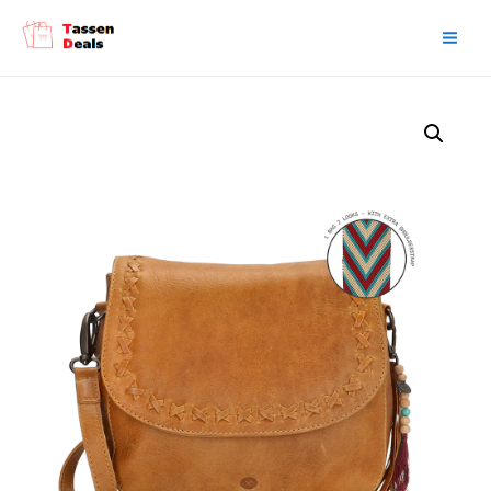
Main
Men