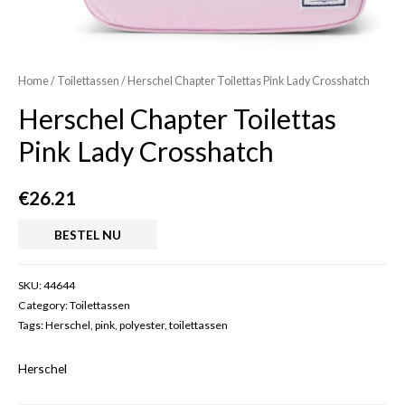
Home
/
Toilettassen
/ Herschel Chapter Toilettas Pink Lady Crosshatch
Herschel Chapter Toilettas
Pink Lady Crosshatch
€
26.21
BESTEL NU
SKU:
44644
Category:
Toilettassen
Tags:
Herschel
,
pink
,
polyester
,
toilettassen
Herschel