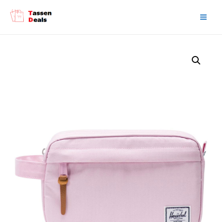
Main
Men